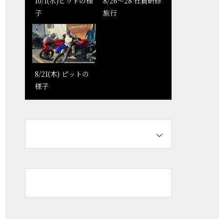
10/1(水)ピットの様
コルサモーターサ
8/26～28 社員研修
8/26～28 社員研修
子
イクルズのHPが生
旅行
旅行
まれ変わりまし
た！
8/21(木) ピットの
様子
整備実績